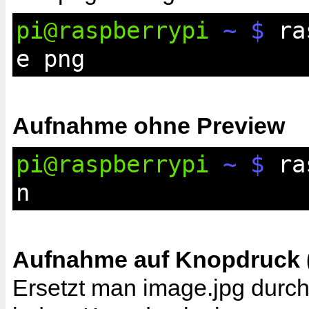
pi@raspberrypi
~ $
ras
e png
Aufnahme ohne Preview
pi@raspberrypi
~ $
ras
n
Aufnahme auf Knopdruck (
Ersetzt man image.jpg durc