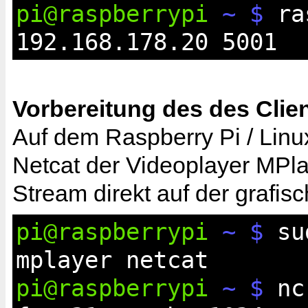
pi@raspberrypi
~ $
ras
192.168.178.20 5001
Vorbereitung des des Clien
Auf dem Raspberry Pi / Linux
Netcat der Videoplayer MPla
Stream direkt auf der grafi
pi@raspberrypi
~ $
sud
mplayer netcat
pi@raspberrypi
~ $
nc 