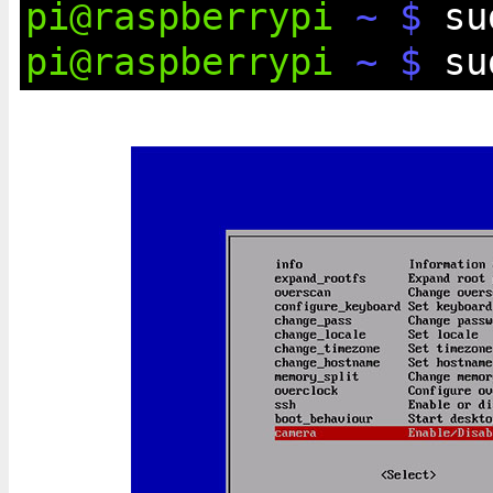
pi@raspberrypi
~ $
sud
pi@raspberrypi
~ $
sud