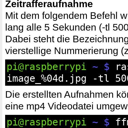
Zeitrafferaufnahme
Mit dem folgendem Befehl wi
lang alle 5 Sekunden (-tl 5
Dabei steht die Bezeichnun
vierstellige Nummerierung (
pi@raspberrypi
~ $
ras
image_%04d.jpg -tl 50
Die erstellten Aufnahmen kö
eine mp4 Videodatei umgew
pi@raspberrypi
~ $
ffm