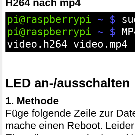
H264 nach mp4
pi@raspberrypi
~ $
sud
pi@raspberrypi
~ $
MP4
video.h264 video.mp4
LED an-/ausschalten
1. Methode
Füge folgende Zeile zur Datei
mache einen Reboot. Leider